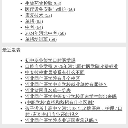
生物药物检验
(68)
医疗设备安装与维护
(66)
康复技术
(52)
单招
(83)
中考
(64)
2024年河北中考
(60)
单招培训班
(59)
最近发表
初中毕业能学口腔医学吗
口腔专业学费-2026年河北同仁医学院收费标准
中专技校隶属关系有什么不同
河北同仁医学院有几个校区
河北同仁医学中专学校就业单位有哪些？
河北贫困县名单一览表
河北同仁医学中等专业学校周末学生能出来吗
(中职学校)春招和秋招有什么区别?
孩子没考上高中？河北 38 年老牌医校，护理 / 口
腔 / 药剂热门专业还能报名
河北同仁医学院毕业证国家承认吗？