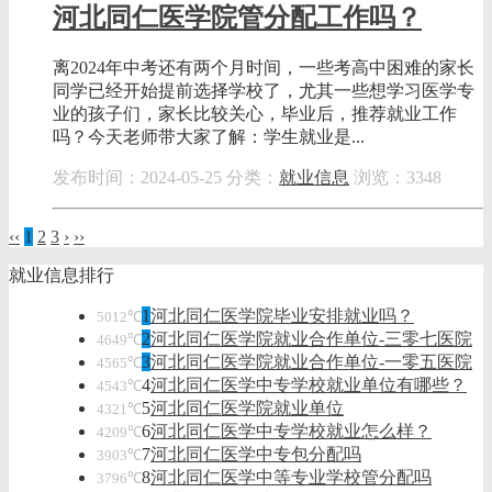
河北同仁医学院管分配工作吗？
离2024年中考还有两个月时间，一些考高中困难的家长
同学已经开始提前选择学校了，尤其一些想学习医学专
业的孩子们，家长比较关心，毕业后，推荐就业工作
吗？今天老师带大家了解：学生就业是...
发布时间：2024-05-25
分类：
就业信息
浏览：3348
‹‹
1
2
3
›
››
就业信息排行
1
河北同仁医学院毕业安排就业吗？
5012℃
2
河北同仁医学院就业合作单位-三零七医院
4649℃
3
河北同仁医学院就业合作单位-一零五医院
4565℃
4
河北同仁医学中专学校就业单位有哪些？
4543℃
5
河北同仁医学院就业单位
4321℃
6
河北同仁医学中专学校就业怎么样？
4209℃
7
河北同仁医学中专包分配吗
3903℃
8
河北同仁医学中等专业学校管分配吗
3796℃