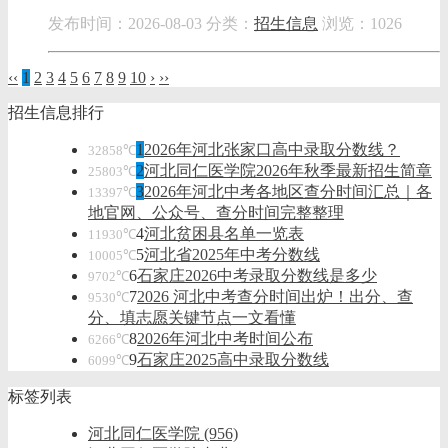
发布时间：2026-08-03
分类：
招生信息
浏览：1026
‹‹
1
2
3
4
5
6
7
8
9
10
›
››
招生信息排行
1
2026年河北张家口高中录取分数线？
32858℃
2
河北同仁医学院2026年秋季最新招生简章
25803℃
3
2026年河北中考各地区查分时间汇总｜各
13397℃
地官网、公众号、查分时间完整整理
4
河北贫困县名单一览表
11930℃
5
河北省2025年中考分数线
10005℃
6
石家庄2026中考录取分数线是多少
9702℃
7
2026 河北中考查分时间出炉！出分、查
9530℃
分、填志愿关键节点一文看懂
8
2026年河北中考时间公布
6266℃
9
石家庄2025高中录取分数线
6099℃
标签列表
河北同仁医学院
(956)