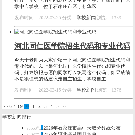
推荐一所办学34年的老牌医学中专学校。石家庄同仁医
学中专学校，位于石家庄市区，新华区...
发布时间：2022-03-25
分类：
学校新闻
浏览：1339
河北同仁医学院招生代码和专业代码
今天于老师为大家介绍一下河北同仁医学院招生代码和
专业代码。以上是河北同仁医学院招生代码和专业代
码，打算填报志愿的同学可以填写这个代码，如果成绩
不是很理想的话建议走自主招生，学校自主...
发布时间：2022-03-15
分类：
学校新闻
浏览：1376
‹‹
‹
6
7
8
9
10
11
12
13
14
15
›
››
学校新闻排行
1
2026年石家庄市高中录取分数线公布
96563℃
2
2026年河北省贫困县名单
30087℃