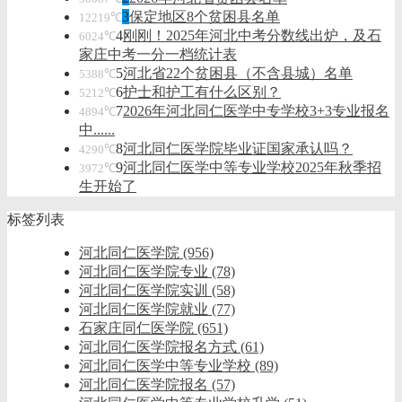
3
保定地区8个贫困县名单
12219℃
4
刚刚！2025年河北中考分数线出炉，及石
6024℃
家庄中考一分一档统计表
5
河北省22个贫困县（不含县城）名单
5388℃
6
护士和护工有什么区别？
5212℃
7
2026年河北同仁医学中专学校3+3专业报名
4894℃
中......
8
河北同仁医学院毕业证国家承认吗？
4290℃
9
河北同仁医学中等专业学校2025年秋季招
3972℃
生开始了
标签列表
河北同仁医学院
(956)
河北同仁医学院专业
(78)
河北同仁医学院实训
(58)
河北同仁医学院就业
(77)
石家庄同仁医学院
(651)
河北同仁医学院报名方式
(61)
河北同仁医学中等专业学校
(89)
河北同仁医学院报名
(57)