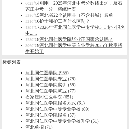
4
刚刚！2025年河北中考分数线出炉，及石
6023℃
家庄中考一分一档统计表
5
河北省22个贫困县（不含县城）名单
5386℃
6
护士和护工有什么区别？
5210℃
7
2026年河北同仁医学中专学校3+3专业报名
4894℃
中......
8
河北同仁医学院毕业证国家承认吗？
4289℃
9
河北同仁医学中等专业学校2025年秋季招
3969℃
生开始了
标签列表
河北同仁医学院
(955)
河北同仁医学院专业
(78)
河北同仁医学院实训
(58)
河北同仁医学院就业
(77)
石家庄同仁医学院
(651)
河北同仁医学院报名方式
(61)
河北同仁医学中等专业学校
(89)
河北同仁医学院报名
(57)
河北同仁医学中等专业学校升学
(51)
河北单招
(71)