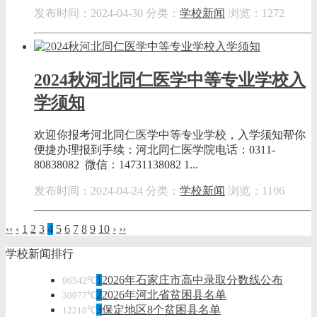
发布时间：2024-04-30
分类：
学校新闻
浏览：1272
2024秋河北同仁医学中等专业学校入
学须知
欢迎你报考河北同仁医学中等专业学校，入学须知帮你
便捷办理报到手续：河北同仁医学院电话：0311-
80838082 微信：14731138082 1...
发布时间：2024-04-24
分类：
学校新闻
浏览：1106
‹‹
‹
1
2
3
4
5
6
7
8
9
10
›
››
学校新闻排行
1
2026年石家庄市高中录取分数线公布
96542℃
2
2026年河北省贫困县名单
30077℃
3
保定地区8个贫困县名单
12210℃