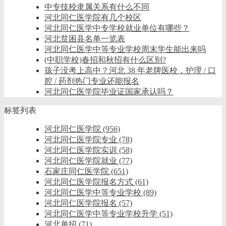
中专技校隶属关系有什么不同
河北同仁医学院有几个校区
河北同仁医学中专学校就业单位有哪些？
河北贫困县名单一览表
河北同仁医学中等专业学校周末学生能出来吗
(中职学校)春招和秋招有什么区别?
孩子没考上高中？河北 38 年老牌医校，护理 / 口
腔 / 药剂热门专业还能报名
河北同仁医学院毕业证国家承认吗？
标签列表
河北同仁医学院
(956)
河北同仁医学院专业
(78)
河北同仁医学院实训
(58)
河北同仁医学院就业
(77)
石家庄同仁医学院
(651)
河北同仁医学院报名方式
(61)
河北同仁医学中等专业学校
(89)
河北同仁医学院报名
(57)
河北同仁医学中等专业学校升学
(51)
河北单招
(71)