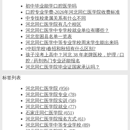
初中毕业能学口腔医学吗
口腔专业学费-2026年河北同仁医学院收费标准
中专技校隶属关系有什么不同
河北同仁医学院有几个校区
河北同仁医学中专学校就业单位有哪些？
河北贫困县名单一览表
河北同仁医学中等专业学校周末学生能出来吗
(中职学校)春招和秋招有什么区别?
孩子没考上高中？河北 38 年老牌医校，护理 / 口
腔 / 药剂热门专业还能报名
河北同仁医学院毕业证国家承认吗？
标签列表
河北同仁医学院
(956)
河北同仁医学院专业
(78)
河北同仁医学院实训
(58)
河北同仁医学院就业
(77)
石家庄同仁医学院
(651)
河北同仁医学院报名方式
(61)
河北同仁医学中等专业学校
(89)