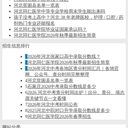
河北贫困县名单一览表
河北同仁医学中等专业学校周末学生能出来吗
孩子没考上高中？河北 38 年老牌医校，护理 / 口腔 / 药
剂热门专业还能报名
河北同仁医学院毕业证国家承认吗？
河北同仁医学院2026年秋季最新招生简章
招生信息排行
1
2026年河北张家口高中录取分数线？
2
河北同仁医学院2026年秋季最新招生简章
3
2026年河北中考各地区查分时间汇总｜各地官
网、公众号、查分时间完整整理
4
河北贫困县名单一览表
5
石家庄2026中考录取分数线是多少
6
2026 河北中考查分时间出炉！出分、查分、填志
愿关键节点一文看懂
7
2026年河北中考时间公布
8
2025河北中职对口升学录取分数线是多少
9
河北同仁医学院2026年春季招生
网站分类