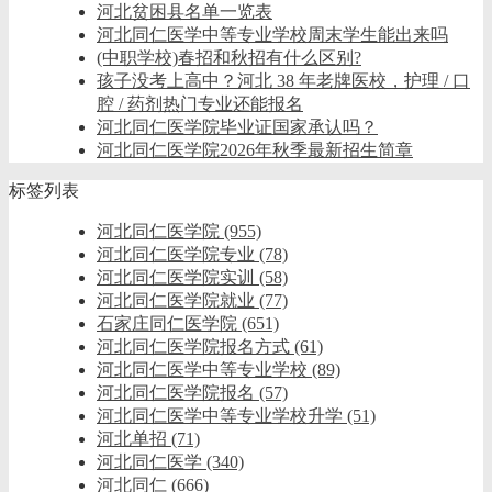
河北贫困县名单一览表
河北同仁医学中等专业学校周末学生能出来吗
(中职学校)春招和秋招有什么区别?
孩子没考上高中？河北 38 年老牌医校，护理 / 口
腔 / 药剂热门专业还能报名
河北同仁医学院毕业证国家承认吗？
河北同仁医学院2026年秋季最新招生简章
标签列表
河北同仁医学院
(955)
河北同仁医学院专业
(78)
河北同仁医学院实训
(58)
河北同仁医学院就业
(77)
石家庄同仁医学院
(651)
河北同仁医学院报名方式
(61)
河北同仁医学中等专业学校
(89)
河北同仁医学院报名
(57)
河北同仁医学中等专业学校升学
(51)
河北单招
(71)
河北同仁医学
(340)
河北同仁
(666)