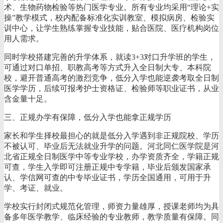
术、生物药物检验等热门医学专业。所有专业均采用“理论+实
操”教学模式，校内配备标准化实训教室、模拟病房、检验实
训中心，让学生熟练掌握专业技能，贴合医院、医疗机构岗位
用人需求。
同时学校搭建完善的升学体系，就读3+3对口升学班的学生，
可通过对口单招、职教高考等方式升入全日制大专、本科院
校，避开普通高考的激烈竞争，低分入学也能逆袭考取全日制
医学学历，后续可报考护士资格证、检验师等职业证书，从业
含金量十足。
三、正规办学有保障，低分入学也能拿正规学历
家长和学生择校最担心的就是低分入学遇到非正规院校、学历
不被认可、毕业后无法就业升学的问题。河北同仁医学院是河
北省正规全日制医学中等专业学校，办学资质齐全，学籍正规
可查，学生入学即可注册正规中专学籍，毕业后颁发国家承
认、学信网可查的中专毕业证书，学历全国通用，可用于升
学、考证、就业。
学校实行封闭式规范化管理，师资力量雄厚，授课老师均为具
备多年医学教学、临床经验的专业教师，教学质量有保障。同