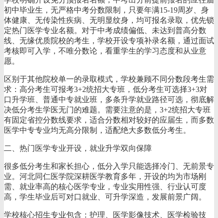
初中毕业生，无严格中考分数限制，只要年满15-19周岁、身
体健康、无传染性疾病、无明显纹身，均可报名录取，优先锁
定热门医学专业名额。对于中考成绩偏低、未达到普高分数
线、无缘优质院校的考生，学校开设专项补录名额，通过面试
考核即可入学，不唯分数论，看重学生的学习态度和从业意
愿。
区别于其他院校单一的录取模式，学校兼顾不同分数段考生需
求：高分考生可报考3+2统招大专班，低分考生可选择3+3对
口升学班、普通中专就业班，多条升学就业路径可选，彻底解
决低分考生学医无门的难题。需要注意的是，3+2统招大专班
有固定省控分数线要求，适合分数相对较好的应届生，而多数
医学中专专业均无高分限制，适配绝大多数低分考生。
二、热门医学专业开设，就业升学双向保障
很多低分考生和家长担心，低分入学只能选择冷门、无前景专
业。河北同仁医学院深耕医学教育多年，开设的均为市场刚
需、就业率高的核心医学专业，专业实用性强、行业认可度
高，学生毕业后可对口就业、可升学深造，发展前景广阔。
学校核心招生专业包含：护理、医学影像技术、医学检验技