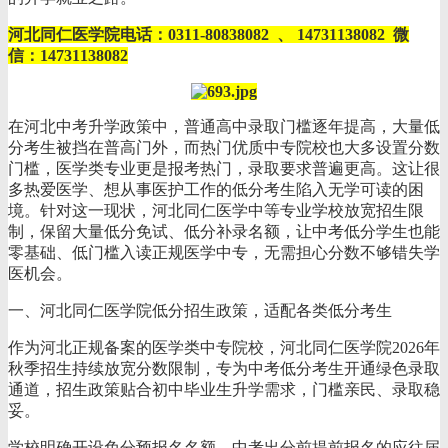
河北同仁医学院电话：0311-80838082 、 14731138082 微
信：14731138082
在河北中考升学政策中，普通高中录取门槛逐年提高，大量低
分考生被挡在普高门外，而热门优质中专院校也大多设置分数
门槛，医学类专业更是报考热门，录取要求普遍更高。这让很
多热爱医学、想从事医护工作的低分考生陷入无学可读的困
境。针对这一现状，河北同仁医学中等专业学校放宽招生限
制，保留大量低分免试、低分补录名额，让中考低分学生也能
零基础、低门槛入读正规医学中专，无需担心分数不够错失学
医机会。
一、河北同仁医学院低分招生政策，适配各类低分考生
作为河北正规备案的医学类中专院校，河北同仁医学院2026年
秋季招生持续放宽分数限制，专为中考低分考生开通绿色录取
通道，招生政策贴合初中毕业生升学需求，门槛亲民、录取稳
妥。
学校明确开设免分预报名名额，中考出分前提前报名的应往届