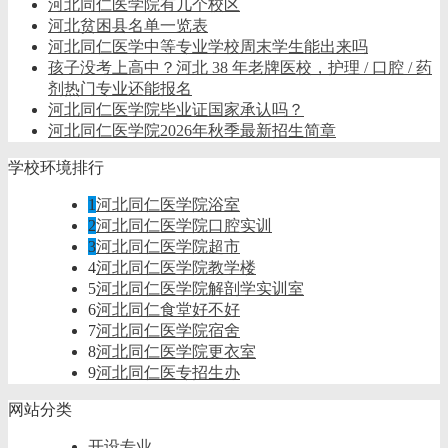
河北同仁医学院有几个校区
河北贫困县名单一览表
河北同仁医学中等专业学校周末学生能出来吗
孩子没考上高中？河北 38 年老牌医校，护理 / 口腔 / 药
剂热门专业还能报名
河北同仁医学院毕业证国家承认吗？
河北同仁医学院2026年秋季最新招生简章
学校环境排行
1
河北同仁医学院浴室
2
河北同仁医学院口腔实训
3
河北同仁医学院超市
4
河北同仁医学院教学楼
5
河北同仁医学院解剖学实训室
6
河北同仁食堂好不好
7
河北同仁医学院宿舍
8
河北同仁医学院更衣室
9
河北同仁医专招生办
网站分类
开设专业