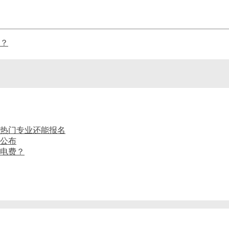
？
药剂热门专业还能报名
间公布
电费？