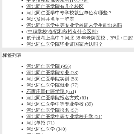
中专技校隶属关系有什么不同
河北同仁医学院有几个校区
河北同仁医学中专学校就业单位有哪些？
河北贫困县名单一览表
河北同仁医学中等专业学校周末学生能出来吗
(中职学校)春招和秋招有什么区别?
孩子没考上高中？河北 38 年老牌医校，护理 / 口腔
河北同仁医学院毕业证国家承认吗？
标签列表
河北同仁医学院
(956)
河北同仁医学院专业
(78)
河北同仁医学院实训
(58)
河北同仁医学院就业
(77)
石家庄同仁医学院
(651)
河北同仁医学院报名方式
(61)
河北同仁医学中等专业学校
(89)
河北同仁医学院报名
(57)
河北同仁医学中等专业学校升学
(51)
河北单招
(71)
河北同仁医学
(340)