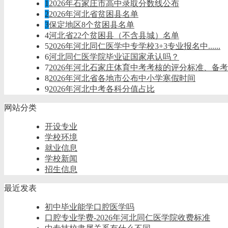
1
2026年石家庄市高中录取分数线公布
2
2026年河北省贫困县名单
3
保定地区8个贫困县名单
4
河北省22个贫困县（不含县城）名单
5
2026年河北同仁医学中专学校3+3专业报名中......
6
河北同仁医学院毕业证国家承认吗？
7
2026年河北石家庄体育中考考核的评分标准、备
8
2026年河北省各地市公布中小学寒假时间
9
2026年河北中考各科分值占比
网站分类
开设专业
学校环境
就业信息
学校新闻
招生信息
最近发表
初中毕业能学口腔医学吗
口腔专业学费-2026年河北同仁医学院收费标准