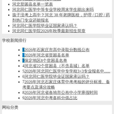
河北贫困县名单一览表
河北同仁医学中等专业学校周末学生能出来吗
孩子没考上高中？河北 38 年老牌医校，护理 / 口腔 / 药
剂热门专业还能报名
河北同仁医学院毕业证国家承认吗？
河北同仁医学院2026年秋季最新招生简章
学校新闻排行
1
2026年石家庄市高中录取分数线公布
2
2026年河北省贫困县名单
3
保定地区8个贫困县名单
4
河北省22个贫困县（不含县城）名单
5
2026年河北同仁医学中专学校3+3专业报名中......
6
河北同仁医学院毕业证国家承认吗？
7
2026年河北石家庄体育中考考核的评分标准、备
考要点及满分攻略
8
2026年河北省各地市公布中小学寒假时间
9
2026年河北中考各科分值占比
网站分类