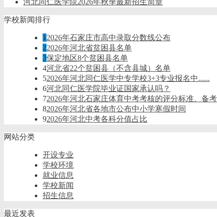
河北同仁医学院2026年秋季最新招生简章
学校新闻排行
1
2026年石家庄市高中录取分数线公布
2
2026年河北省贫困县名单
3
保定地区8个贫困县名单
4
河北省22个贫困县（不含县城）名单
5
2026年河北同仁医学中专学校3+3专业报名中......
6
河北同仁医学院毕业证国家承认吗？
7
2026年河北石家庄体育中考考核的评分标准、备
8
2026年河北省各地市公布中小学寒假时间
9
2026年河北中考各科分值占比
网站分类
开设专业
学校环境
就业信息
学校新闻
招生信息
最近发表