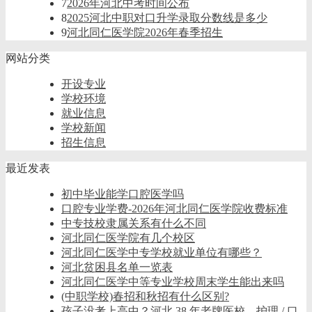
7
2026年河北中考时间公布
8
2025河北中职对口升学录取分数线是多少
9
河北同仁医学院2026年春季招生
网站分类
开设专业
学校环境
就业信息
学校新闻
招生信息
最近发表
初中毕业能学口腔医学吗
口腔专业学费-2026年河北同仁医学院收费标准
中专技校隶属关系有什么不同
河北同仁医学院有几个校区
河北同仁医学中专学校就业单位有哪些？
河北贫困县名单一览表
河北同仁医学中等专业学校周末学生能出来吗
(中职学校)春招和秋招有什么区别?
孩子没考上高中？河北 38 年老牌医校，护理 / 口