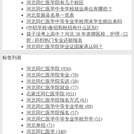
河北同仁医学院有几个校区
河北同仁医学中专学校就业单位有哪些？
河北贫困县名单一览表
河北同仁医学中等专业学校周末学生能出来吗
(中职学校)春招和秋招有什么区别?
孩子没考上高中？河北 38 年老牌医校，护理 / 口
腔 / 药剂热门专业还能报名
河北同仁医学院毕业证国家承认吗？
标签列表
河北同仁医学院
(956)
河北同仁医学院专业
(78)
河北同仁医学院实训
(58)
河北同仁医学院就业
(77)
石家庄同仁医学院
(651)
河北同仁医学院报名方式
(61)
河北同仁医学中等专业学校
(89)
河北同仁医学院报名
(57)
河北同仁医学中等专业学校升学
(51)
河北单招
(71)
河北同仁医学
(340)