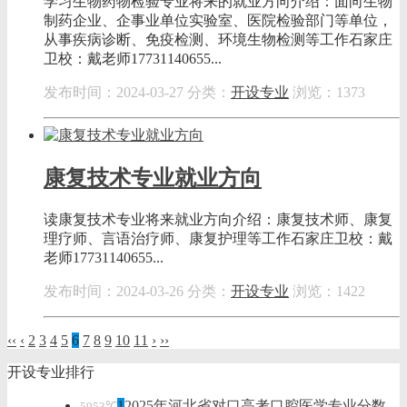
学习生物药物检验专业将来的就业方向介绍：面向生物
制药企业、企事业单位实验室、医院检验部门等单位，
从事疾病诊断、免疫检测、环境生物检测等工作石家庄
卫校：戴老师17731140655...
发布时间：2024-03-27
分类：
开设专业
浏览：1373
康复技术专业就业方向
读康复技术专业将来就业方向介绍：康复技术师、康复
理疗师、言语治疗师、康复护理等工作石家庄卫校：戴
老师17731140655...
发布时间：2024-03-26
分类：
开设专业
浏览：1422
‹‹
‹
2
3
4
5
6
7
8
9
10
11
›
››
开设专业排行
1
2025年河北省对口高考口腔医学专业分数
5953℃