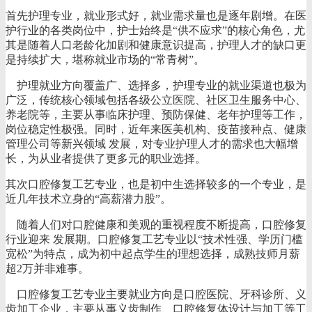
首先护理专业，就业形式好，就业需求量也是逐年剧增。在医
护行业的各类岗位中，护士始终是“供不应求”的核心角色，尤
其是随着人口老龄化加剧和健康意识提高，护理人才的缺口更
是持续扩大，堪称就业市场的“常青树”。
护理就业方向覆盖广、选择多，护理专业的就业渠道也极为
广泛，传统核心领域包括各级公立医院、社区卫生服务中心、
养老院等，主要从事临床护理、预防保健、老年护理等工作，
岗位稳定性极强。同时，近年来医美机构、疫苗接种点、健康
管理公司等新兴领域 发展，对专业护理人才的需求也大幅增
长，为从业者提供了更多元的职业选择。
其次口腔修复工艺专业，也是初中生选择较多的一个专业，是
近几年技术立身的“高薪潜力股”。
随着人们对口腔健康和美观的重视程度不断提高，口腔修复
行业迎来 发展期。口腔修复工艺专业以“技术性强、学历门槛
宽松”为特点，成为初中起点学生的理想选择，成熟技师月薪
超2万并非难事。
口腔修复工艺专业主要就业方向是口腔医院、牙科诊所、义
齿加工企业，主要从事义齿制作、口腔修复体设计与加工等工