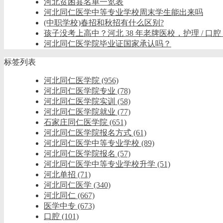
河北贫困县名单一览表
河北同仁医学中等专业学校周末学生能出来吗
(中职学校)春招和秋招有什么区别?
孩子没考上高中？河北 38 年老牌医校，护理 / 口腔
河北同仁医学院毕业证国家承认吗？
标签列表
河北同仁医学院
(956)
河北同仁医学院专业
(78)
河北同仁医学院实训
(58)
河北同仁医学院就业
(77)
石家庄同仁医学院
(651)
河北同仁医学院报名方式
(61)
河北同仁医学中等专业学校
(89)
河北同仁医学院报名
(57)
河北同仁医学中等专业学校升学
(51)
河北单招
(71)
河北同仁医学
(340)
河北同仁
(667)
医学中专
(673)
口腔
(101)