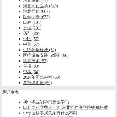
河北单招
(71)
河北同仁医学
(340)
河北同仁
(667)
医学中专
(673)
口腔
(101)
护理
(101)
药剂
(86)
中医
(57)
中药
(57)
生物药物检验
(68)
医疗设备安装与维护
(66)
康复技术
(52)
单招
(83)
中考
(64)
2024年河北中考
(60)
单招培训班
(59)
最近发表
初中毕业能学口腔医学吗
口腔专业学费-2026年河北同仁医学院收费标准
中专技校隶属关系有什么不同