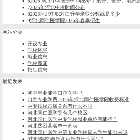
6
2026 河北中考查分时间出炉！出分、查分、填志
7
2026年河北中考时间公布
8
2025河北中职对口升学录取分数线是多少
9
河北同仁医学院2026年春季招生
网站分类
开设专业
学校环境
就业信息
学校新闻
招生信息
最近发表
初中毕业能学口腔医学吗
口腔专业学费-2026年河北同仁医学院收费标准
中专技校隶属关系有什么不同
河北同仁医学院有几个校区
河北同仁医学中专学校就业单位有哪些？
河北贫困县名单一览表
河北同仁医学中等专业学校周末学生能出来吗
(中职学校)春招和秋招有什么区别?