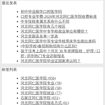
最近发表
初中毕业能学口腔医学吗
口腔专业学费-2026年河北同仁医学院收费标准
中专技校隶属关系有什么不同
河北同仁医学院有几个校区
河北同仁医学中专学校就业单位有哪些？
河北贫困县名单一览表
河北同仁医学中等专业学校周末学生能出来吗
(中职学校)春招和秋招有什么区别?
孩子没考上高中？河北 38 年老牌医校，护理 / 口
腔 / 药剂热门专业还能报名
河北同仁医学院毕业证国家承认吗？
标签列表
河北同仁医学院
(956)
河北同仁医学院专业
(78)
河北同仁医学院实训
(58)
河北同仁医学院就业
(77)
石家庄同仁医学院
(651)
河北同仁医学院报名方式
(61)